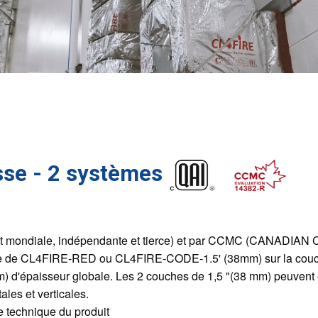
sse - 2 systèmes
n de test mondiale, indépendante et tierce) et par CCMC (C
 couche de CL4FIRE-RED ou CL4FIRE-CODE-1.5' (38mm) sur la co
) d'épaisseur globale. Les 2 couches de 1,5 "(38 mm) peuvent ê
les et verticales.
technique du produit