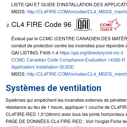
LISTE QAI ET GUIDE D'INSTALLATION DES APPLICAT
MSDS:
http://CL4FIRE.COM/includes/CL4_MSDS_march
CL4 FIRE Code 96
Évalué par le CCMC (CENTRE CANADIEN DES MATÉRI
conduit de protection contre les incendies pour répondre
QAI LISTING: F405-1-4
https://qai.org/directory/cl4-inc-3
CCMC Canadian Code Compliance Evaluation 14382-R
Application/ Installation GUIDE:
MSDS:
http://CL4FIRE.COM/includes/CL4_MSDS_march
Systèmes de ventilation
Systèmes qui empêchent les incendies externes de pénétrer dan
résistance au feu de 1 heure, appliquer 1 couche de CL4FIR
CL4FIRE-RED 1,5"(38mm) avec tous les joints horizontaux e
PAGE DE DONNÉES CL4 FIRE-RED : Voir l'onglet Fiche tec