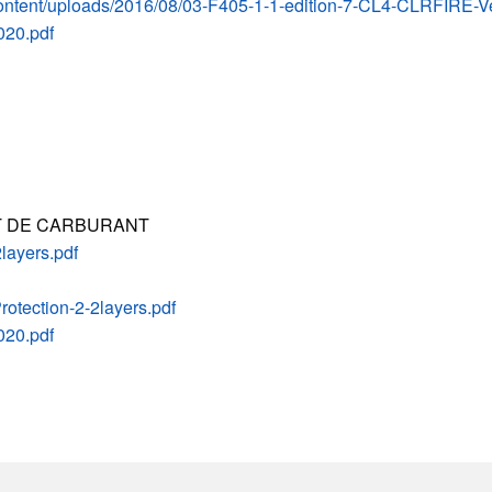
-content/uploads/2016/08/03-F405-1-1-edition-7-CL4-CLRFIRE-Ven
020.pdf
ET DE CARBURANT
2layers.pdf
rotection-2-2layers.pdf
020.pdf